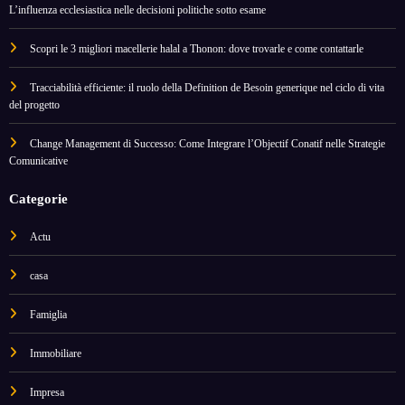
L’influenza ecclesiastica nelle decisioni politiche sotto esame
Scopri le 3 migliori macellerie halal a Thonon: dove trovarle e come contattarle
Tracciabilità efficiente: il ruolo della Definition de Besoin generique nel ciclo di vita
del progetto
Change Management di Successo: Come Integrare l’Objectif Conatif nelle Strategie
Comunicative
Categorie
Actu
casa
Famiglia
Immobiliare
Impresa