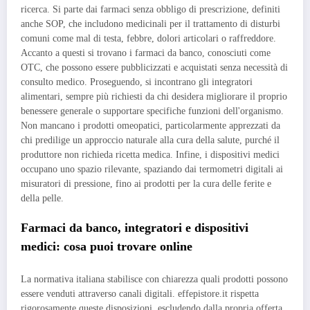
ricerca. Si parte dai farmaci senza obbligo di prescrizione, definiti
anche SOP, che includono medicinali per il trattamento di disturbi
comuni come mal di testa, febbre, dolori articolari o raffreddore.
Accanto a questi si trovano i farmaci da banco, conosciuti come
OTC, che possono essere pubblicizzati e acquistati senza necessità di
consulto medico. Proseguendo, si incontrano gli integratori
alimentari, sempre più richiesti da chi desidera migliorare il proprio
benessere generale o supportare specifiche funzioni dell'organismo.
Non mancano i prodotti omeopatici, particolarmente apprezzati da
chi predilige un approccio naturale alla cura della salute, purché il
produttore non richieda ricetta medica. Infine, i dispositivi medici
occupano uno spazio rilevante, spaziando dai termometri digitali ai
misuratori di pressione, fino ai prodotti per la cura delle ferite e
della pelle.
Farmaci da banco, integratori e dispositivi
medici: cosa puoi trovare online
La normativa italiana stabilisce con chiarezza quali prodotti possono
essere venduti attraverso canali digitali. effepistore.it rispetta
rigorosamente queste disposizioni, escludendo dalla propria offerta