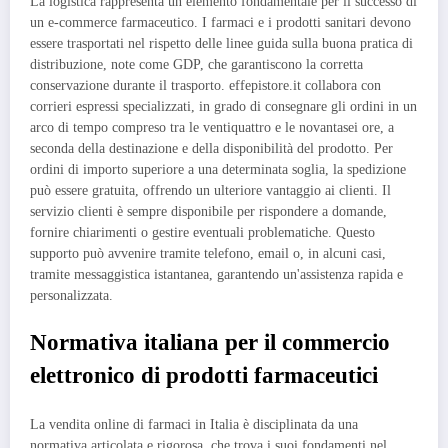
La logistica rappresenta un elemento fondamentale per il successo di
un e-commerce farmaceutico. I farmaci e i prodotti sanitari devono
essere trasportati nel rispetto delle linee guida sulla buona pratica di
distribuzione, note come GDP, che garantiscono la corretta
conservazione durante il trasporto. effepistore.it collabora con
corrieri espressi specializzati, in grado di consegnare gli ordini in un
arco di tempo compreso tra le ventiquattro e le novantasei ore, a
seconda della destinazione e della disponibilità del prodotto. Per
ordini di importo superiore a una determinata soglia, la spedizione
può essere gratuita, offrendo un ulteriore vantaggio ai clienti. Il
servizio clienti è sempre disponibile per rispondere a domande,
fornire chiarimenti o gestire eventuali problematiche. Questo
supporto può avvenire tramite telefono, email o, in alcuni casi,
tramite messaggistica istantanea, garantendo un'assistenza rapida e
personalizzata.
Normativa italiana per il commercio
elettronico di prodotti farmaceutici
La vendita online di farmaci in Italia è disciplinata da una
normativa articolata e rigorosa, che trova i suoi fondamenti nel